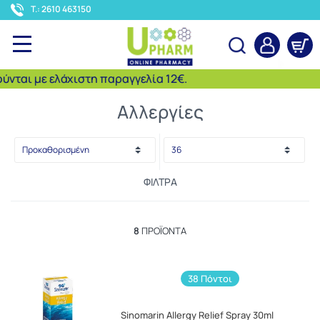
<
T.: 2610 463150
αι με ελάχιστη παραγγελία 12€.
Αναζήτηση
Αλλεργίες
ΦΊΛΤΡΑ
8
ΠΡΟΪΌΝΤΑ
38 Πόντοι
Sinomarin Allergy Relief Spray 30ml