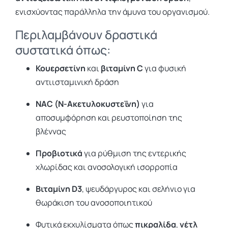
ενισχύοντας παράλληλα την άμυνα του οργανισμού.
Περιλαμβάνουν δραστικά
συστατικά όπως:
Κουερσετίνη
και
βιταμίνη C
για φυσική
αντιισταμινική δράση
ΝΑC (N-Ακετυλοκυστεΐνη)
για
αποσυμφόρηση και ρευστοποίηση της
βλέννας
Προβιοτικά
για ρύθμιση της εντερικής
χλωρίδας και ανοσολογική ισορροπία
Βιταμίνη D3
, ψευδάργυρος και σελήνιο για
θωράκιση του ανοσοποιητικού
Φυτικά εκχυλίσματα όπως
πικραλίδα
,
νέτλ