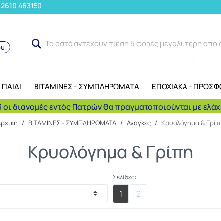
: 2610 463150
Τα μ
ου
Αναζήτηση
 ΠΑΙΔΙ
ΒΙΤΑΜΙΝΕΣ - ΣΥΜΠΛΗΡΩΜΑΤΑ
ΕΠΟΧΙΑΚΑ - ΠΡΟΣΦ
 οι διανομές εντός Πατρών θα πραγματοποιούνται με ελάχι
Αρχική
/
ΒΙΤΑΜΙΝΕΣ - ΣΥΜΠΛΗΡΩΜΑΤΑ
/
Ανάγκες
/
Κρυολόγημα & Γρίπ
Κρυολόγημα & Γρίπη
Σελίδες:
1
2