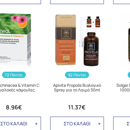
72 Πόντοι
92 Πόντοι
Echinacea & Vitamin C
Apivita Propolis Βιολογικό
Solgar
μαλακές κάψουλες
Spray για το Λαιμό 30ml
1000
8.96€
11.37€
ΣΤΟ ΚΑΛΑΘΙ
ΣΤΟ ΚΑΛΑΘΙ
Σ