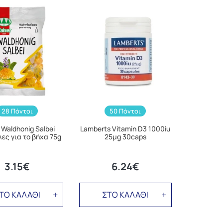
28 Πόντοι
50 Πόντοι
 Waldhonig Salbei
Lamberts Vitamin D3 1000iu
ες για το βήχα 75g
25μg 30caps
3.15€
6.24€
ΤΟ ΚΑΛΑΘΙ
ΣΤΟ ΚΑΛΑΘΙ