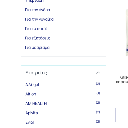
Υπέρταση
Για τον άνδρα
Για την γυναίκα
Για το παιδί
Για εξετάσεις
Για μαύρισμα
Εταιρείες
Kais
καραμ
(2)
A.Vogel
(1)
Altion
(2)
AM HEALTH
(2)
Apivita
(2)
Eviol