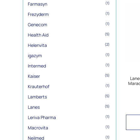
(1)
Farmasyn
(1)
Frezyderm
(1)
Genecom
(5)
Health Aid
(2)
Helenvita
(1)
igazym
(1)
Intermed
(5)
Kaiser
Lane
Marac
(1)
Krauterhof
(5)
Lamberts
(5)
Lanes
(1)
Leriva Pharma
(1)
Macrovita
(1)
Neilmed