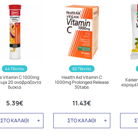
44 Πόντοι
92 Πόντοι
s Vitamin C 1000mg
Health Aid Vitamin C
Kaiser
uja 20 αναβράζοντα
1000mg Prolonged Release
καραμέλ
δισκία
30tabs
5.39€
11.43€
ΣΤΟ ΚΑΛΑΘΙ
ΣΤΟ ΚΑΛΑΘΙ
Σ