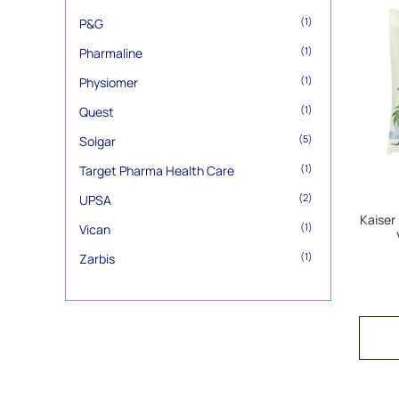
(1)
P&G
(1)
Pharmaline
(1)
Physiomer
(1)
Quest
(5)
Solgar
(1)
Target Pharma Health Care
(2)
UPSA
Kaiser
(1)
Vican
(1)
Zarbis