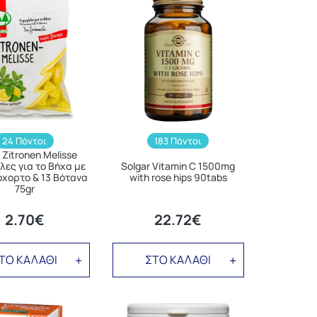
24 Πόντοι
183 Πόντοι
 Zitronen Melisse
ες για το Βήχα με
Solgar Vitamin C 1500mg
χορτο & 13 Βότανα
with rose hips 90tabs
75gr
2.70€
22.72€
ΤΟ ΚΑΛΑΘΙ
ΣΤΟ ΚΑΛΑΘΙ