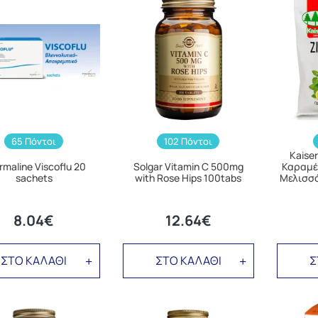
65 Πόντοι
102 Πόντοι
Kaiser
rmaline Viscoflu 20
Solgar Vitamin C 500mg
Καραμέλ
sachets
with Rose Hips 100tabs
Μελισσό
8.04€
12.64€
ΣΤΟ ΚΑΛΑΘΙ
ΣΤΟ ΚΑΛΑΘΙ
Σ