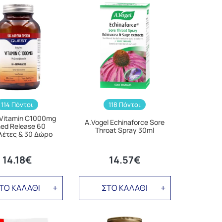
114 Πόντοι
118 Πόντοι
 Vitamin C1000mg
A.Vogel Echinaforce Sore
ed Release 60
Throat Spray 30ml
λέτες & 30 Δώρο
14.18€
14.57€
ΤΟ ΚΑΛΑΘΙ
ΣΤΟ ΚΑΛΑΘΙ