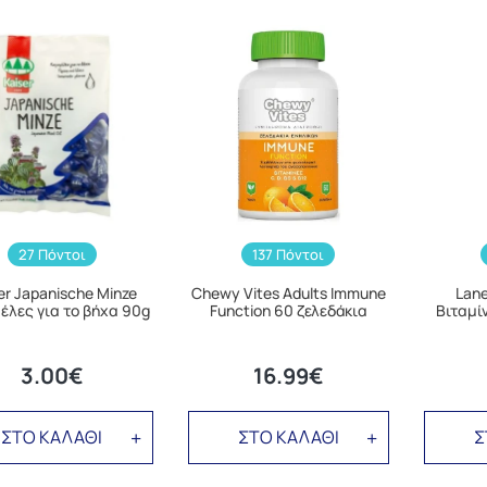
27 Πόντοι
137 Πόντοι
er Japanische Minze
Chewy Vites Adults Immune
Lane
έλες για το βήχα 90g
Function 60 ζελεδάκια
Βιταμί
3.00€
16.99€
ΣΤΟ ΚΑΛΑΘΙ
ΣΤΟ ΚΑΛΑΘΙ
Σ