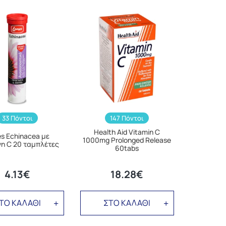
33 Πόντοι
147 Πόντοι
Health Aid Vitamin C
s Echinacea με
1000mg Prolonged Release
νη C 20 ταμπλέτες
60tabs
4.13€
18.28€
ΤΟ ΚΑΛΑΘΙ
ΣΤΟ ΚΑΛΑΘΙ