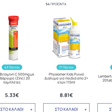
54
ΠΡΟΪΌΝΤΑ
43 Πόντοι
71 Πόντοι
 Βιταμίνη C 500mg με
Physiomer Kids Ρινικό
Lambert
δάργυρο (Zinc) 20
Διάλυμα για παιδιά απο 2+
20ta
ταμπλέτες
ετών 115ml
5.33€
8.81€
ΣΤΟ ΚΑΛΑΘΙ
ΣΤΟ ΚΑΛΑΘΙ
Σ