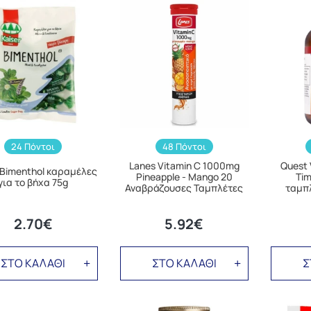
24 Πόντοι
48 Πόντοι
Lanes Vitamin C 1000mg
Quest
 Bimenthol καραμέλες
Pineapple - Mango 20
Tim
για το βήχα 75g
Αναβράζουσες Ταμπλέτες
ταμπ
2.70€
5.92€
ΣΤΟ ΚΑΛΑΘΙ
ΣΤΟ ΚΑΛΑΘΙ
Σ