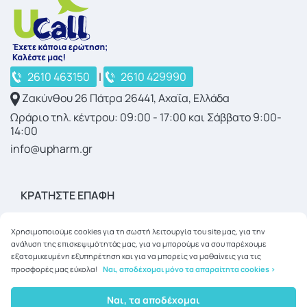
2610 463150
|
2610 429990
Ζακύνθου 26 Πάτρα 26441, Αχαΐα, Ελλάδα
Ωράριο τηλ. κέντρου: 09:00 - 17:00 και Σάββατο 9:00-
14:00
info@upharm.gr
ΚΡΑΤΉΣΤΕ ΕΠΑΦΉ
Χρησιμοποιούμε cookies για τη σωστή λειτουργία του site μας, για την
ανάλυση της επισκεψιμότητάς μας, για να μπορούμε να σου παρέχουμε
εξατομικευμένη εξυπηρέτηση και για να μπορείς να μαθαίνεις για τις
προσφορές μας εύκολα!
Ναι, αποδέχομαι μόνο τα απαραίτητα cookies >
Copyright © 2026
upharm.gr
Ναι, τα αποδέχομαι