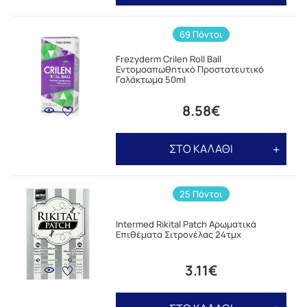
69 Πόντοι
Frezyderm Crilen Roll Ball
Εντομοαπωθητικό Προστατευτικό
Γαλάκτωμα 50ml
8.58€
ΣΤΟ ΚΑΛΑΘΙ
25 Πόντοι
Intermed Rikital Patch Αρωματικά
Επιθέματα Σιτρονέλας 24τμχ
3.11€