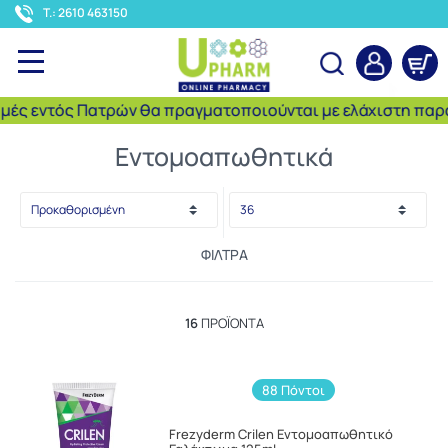
<
T.: 2610 463150
ς εντός Πατρών θα πραγματοποιούνται με ελάχιστη παραγγ
Αναζήτηση
Εντομοαπωθητικά
ΦΊΛΤΡΑ
16
ΠΡΟΪΌΝΤΑ
88 Πόντοι
Frezyderm Crilen Εντομοαπωθητικό