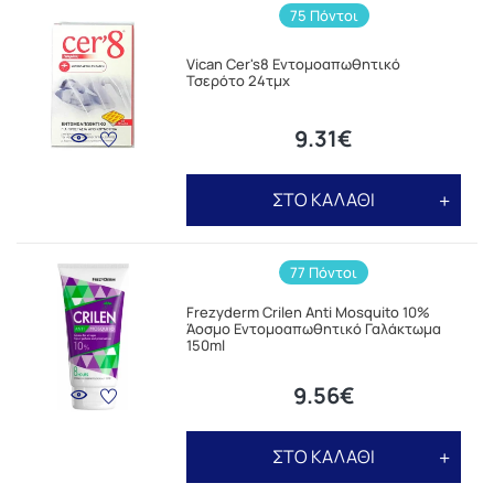
75 Πόντοι
Vican Cer's8 Εντομοαπωθητικό
Τσερότο 24τμχ
9.31€
ΣΤΟ ΚΑΛΑΘΙ
77 Πόντοι
Frezyderm Crilen Anti Mosquito 10%
Άοσμο Εντομοαπωθητικό Γαλάκτωμα
150ml
9.56€
ΣΤΟ ΚΑΛΑΘΙ