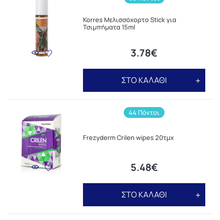
Korres Μελισσόχορτο Stick για
Τσιμπήματα 15ml
3.78€
ΣΤΟ ΚΑΛΑΘΙ
44 Πόντοι
Frezyderm Crilen wipes 20τμχ
5.48€
ΣΤΟ ΚΑΛΑΘΙ