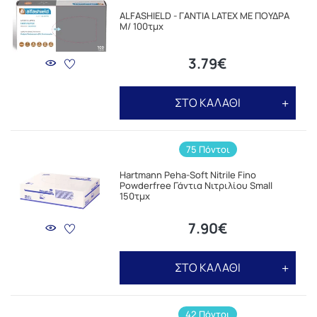
ALFASHIELD - ΓΑΝΤΙΑ LATEX ΜΕ ΠΟΥΔΡΑ
M/ 100τμχ
3.79€
ΣΤΟ ΚΑΛΑΘΙ
75 Πόντοι
Hartmann Peha-Soft Nitrile Fino
Powderfree Γάντια Νιτριλίου Small
150τμχ
7.90€
ΣΤΟ ΚΑΛΑΘΙ
42 Πόντοι