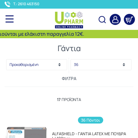
<
T.: 2610 463150
ται με ελάχιστη παραγγελία 12€.
Αναζήτηση
Γάντια
ΦΊΛΤΡΑ
17
ΠΡΟΪΌΝΤΑ
36 Πόντοι
ALFASHIELD - ΓΑΝΤΙΑ LATEX ΜΕ ΠΟΥΔΡΑ