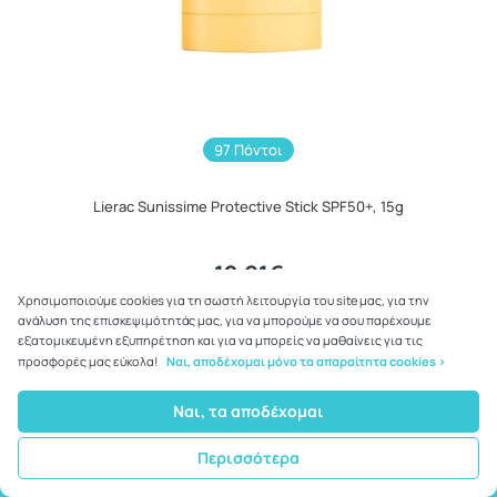
97 Πόντοι
Lierac Sunissime Protective Stick SPF50+, 15g
12.01€
Χρησιμοποιούμε cookies για τη σωστή λειτουργία του site μας, για την
ανάλυση της επισκεψιμότητάς μας, για να μπορούμε να σου παρέχουμε
ΣΤΟ ΚΑΛΑΘΙ
εξατομικευμένη εξυπηρέτηση και για να μπορείς να μαθαίνεις για τις
προσφορές μας εύκολα!
Ναι, αποδέχομαι μόνο τα απαραίτητα cookies >
Ναι, τα αποδέχομαι
Περισσότερα