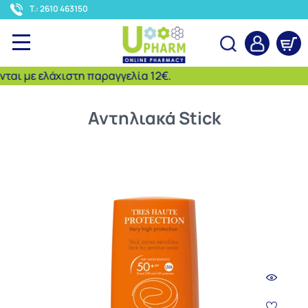
<
T.: 2610 463150
 ελάχιστη παραγγελία 12€.
Αναζήτηση
Αντηλιακά Stick