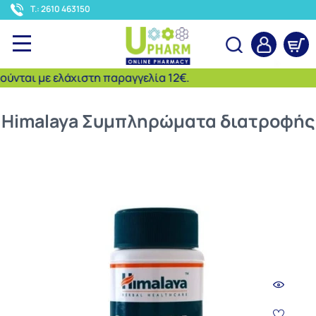
<
T.: 2610 463150
ται με ελάχιστη παραγγελία 12€.
Αναζήτηση
Himalaya Συμπληρώματα διατροφής