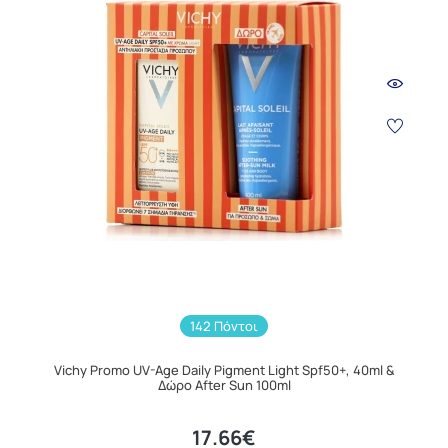
142 Πόντοι
Vichy Promo UV-Age Daily Pigment Light Spf50+, 40ml &
Δώρο After Sun 100ml
17.66€