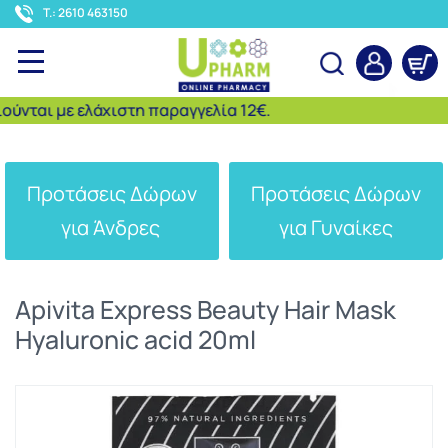
<
T.: 2610 463150
ται με ελάχιστη παραγγελία 12€.
Αναζήτηση
Προτάσεις Δώρων
Προτάσεις Δώρων
για Άνδρες
για Γυναίκες
Apivita Express Beauty Hair Mask
Hyaluronic acid 20ml