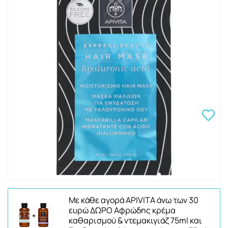
Με κάθε αγορά APIVITA άνω των 30
ευρώ ΔΩΡΟ Αφρώδης κρέμα
καθαρισμού & ντεμακιγιάζ 75ml και