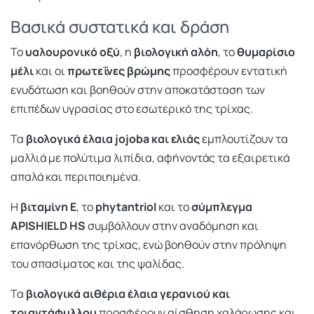
Βασικά συστατικά και δράση
Το
υαλουρονικό οξύ
, η
βιολογική αλόη
, το
θυμαρίσιο
μέλι
και οι
πρωτεΐνες βρώμης
προσφέρουν εντατική
ενυδάτωση και βοηθούν στην αποκατάσταση των
επιπέδων υγρασίας στο εσωτερικό της τρίχας.
Τα
βιολογικά έλαια jojoba και ελιάς
εμπλουτίζουν τα
μαλλιά με πολύτιμα λιπίδια, αφήνοντάς τα εξαιρετικά
απαλά και περιποιημένα.
Η
βιταμίνη Ε
, το
phytantriol
και το
σύμπλεγμα
APISHIELD HS
συμβάλλουν στην αναδόμηση και
επανόρθωση της τρίχας, ενώ βοηθούν στην πρόληψη
του σπασίματος και της ψαλίδας.
Τα
βιολογικά αιθέρια έλαια γερανιού και
τριαντάφυλλου
προσφέρουν αίσθηση χαλάρωσης και