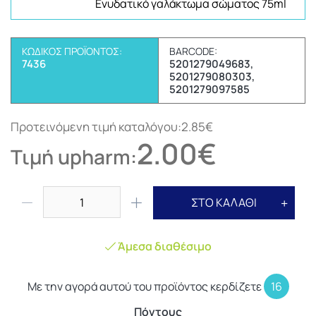
Ενυδατικό γαλάκτωμα σώματος 75ml
ΚΩΔΙΚΌΣ ΠΡΟΪΌΝΤΟΣ:
BARCODE:
7436
5201279049683,
5201279080303,
5201279097585
Προτεινόμενη τιμή καταλόγου:2.85€
2.00€
Τιμή upharm:
ΣΤΟ ΚΑΛΑΘΙ
Άμεσα διαθέσιμο
Με την αγορά αυτού του προϊόντος κερδίζετε
16
Πόντους