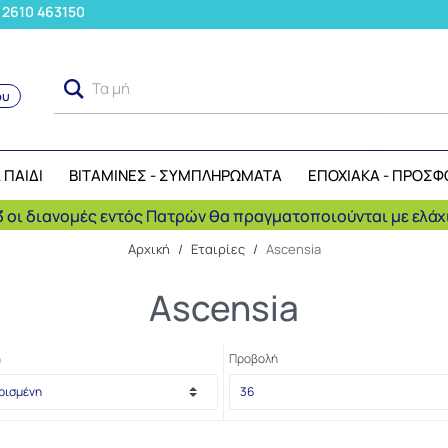
: 2610 463150
Τα μήλα
ου
Αναζήτηση
 ΠΑΙΔΙ
ΒΙΤΑΜΙΝΕΣ - ΣΥΜΠΛΗΡΩΜΑΤΑ
ΕΠΟΧΙΑΚΑ - ΠΡΟΣΦ
 οι διανομές εντός Πατρών θα πραγματοποιούνται με ελάχι
Αρχική
/
Εταιρίες
/
Ascensia
Ascensia
η
Προβολή