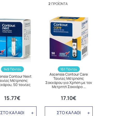
2
ΠΡΟΪΌΝΤΑ
149 Πόντοι
161 Πόντοι
Ascensia Contour Care
ensia Contour Next
Ταινίες Μέτρησης
αινίες Μέτρησης
Σακχάρου για Χρήση με τον
χάρου, 50 ταινίες
Μετρητή Σακχάρο …
15.77€
17.10€
ΣΤΟ ΚΑΛΑΘΙ
ΣΤΟ ΚΑΛΑΘΙ