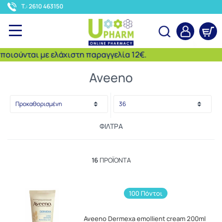
<
T.: 2610 463150
ούνται με ελάχιστη παραγγελία 12€.
Αναζήτηση
Aveeno
ΦΊΛΤΡΑ
16
ΠΡΟΪΌΝΤΑ
100 Πόντοι
Aveeno Dermexa emollient cream 200ml