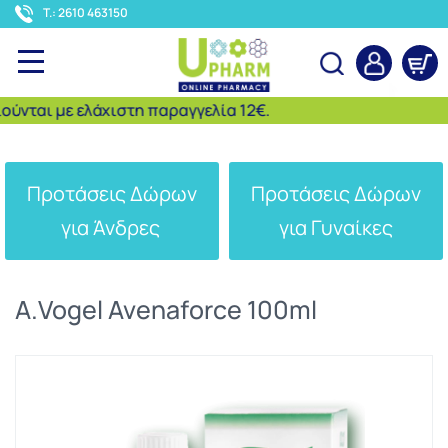
<
T.: 2610 463150
ται με ελάχιστη παραγγελία 12€.
Αναζήτηση
Προτάσεις Δώρων
Προτάσεις Δώρων
για Άνδρες
για Γυναίκες
A.Vogel Avenaforce 100ml