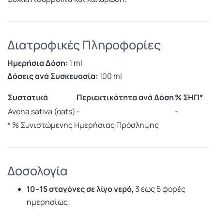
Διατροφικές Πληροφορίες
Ημερήσια Δόση:
1 ml
Δόσεις ανά Συσκευασία:
100 ml
Συστατικά
Περιεκτικότητα ανά Δόση
% ΣΗΠ*
Avena sativa (oats)
-
-
* % Συνιστώμενης Ημερήσιας Πρόσληψης
Δοσολογία
10–15 σταγόνες σε λίγο νερό
, 3 έως 5 φορές
ημερησίως.