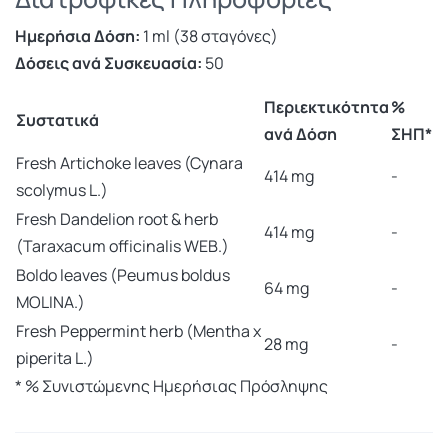
Ημερήσια Δόση:
1 ml (38 σταγόνες)
Δόσεις ανά Συσκευασία:
50
Περιεκτικότητα
%
Συστατικά
ανά Δόση
ΣΗΠ*
Fresh Artichoke leaves (Cynara
414 mg
-
scolymus L.)
Fresh Dandelion root & herb
414 mg
-
(Taraxacum officinalis WEB.)
Boldo leaves (Peumus boldus
64 mg
-
MOLINA.)
Fresh Peppermint herb (Mentha x
28 mg
-
piperita L.)
* % Συνιστώμενης Ημερήσιας Πρόσληψης