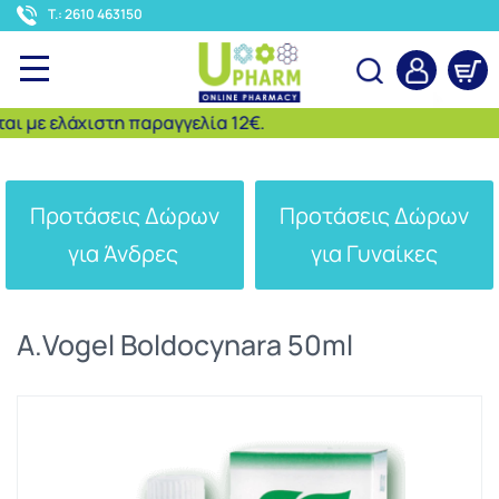
<
T.: 2610 463150
ε ελάχιστη παραγγελία 12€.
Αναζήτηση
Προτάσεις Δώρων
Προτάσεις Δώρων
για Άνδρες
για Γυναίκες
A.Vogel Boldocynara 50ml