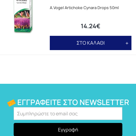
A.Vogel Artichoke Cynara Drops 50ml
14.24€
ΣΤΟ ΚΑΛΑΘΙ
ΕΓΓΡΑΦΕΊΤΕ ΣΤΟ NEWSLETTER