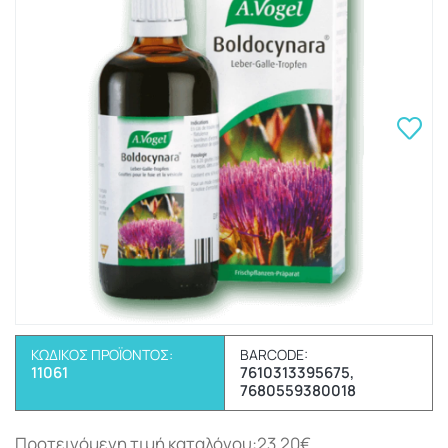
ΚΩΔΙΚΌΣ ΠΡΟΪΌΝΤΟΣ:
BARCODE:
11061
7610313395675,
7680559380018
Προτεινόμενη τιμή καταλόγου:23.20€