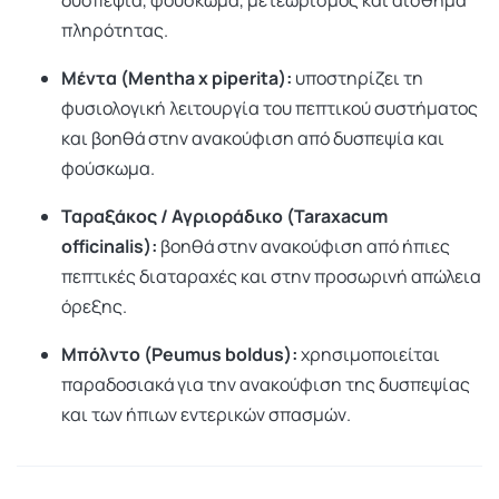
δυσπεψία, φούσκωμα, μετεωρισμός και αίσθημα
πληρότητας.
Μέντα (Mentha x piperita):
υποστηρίζει τη
φυσιολογική λειτουργία του πεπτικού συστήματος
και βοηθά στην ανακούφιση από δυσπεψία και
φούσκωμα.
Ταραξάκος / Αγριοράδικο (Taraxacum
officinalis):
βοηθά στην ανακούφιση από ήπιες
πεπτικές διαταραχές και στην προσωρινή απώλεια
όρεξης.
Μπόλντο (Peumus boldus):
χρησιμοποιείται
παραδοσιακά για την ανακούφιση της δυσπεψίας
και των ήπιων εντερικών σπασμών.