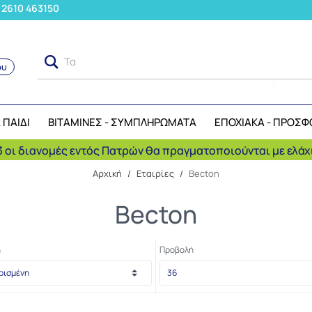
: 2610 463150
Τα μήλ
ου
Αναζήτηση
 ΠΑΙΔΙ
ΒΙΤΑΜΙΝΕΣ - ΣΥΜΠΛΗΡΩΜΑΤΑ
ΕΠΟΧΙΑΚΑ - ΠΡΟΣΦ
 οι διανομές εντός Πατρών θα πραγματοποιούνται με ελάχι
Αρχική
/
Εταιρίες
/
Becton
Becton
η
Προβολή