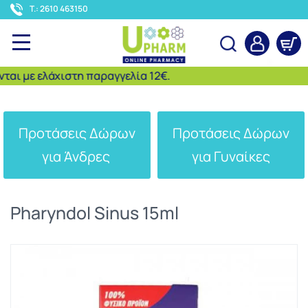
<
T.: 2610 463150
 με ελάχιστη παραγγελία 12€.
Αναζήτηση
Προτάσεις Δώρων
Προτάσεις Δώρων
για Άνδρες
για Γυναίκες
Pharyndol Sinus 15ml