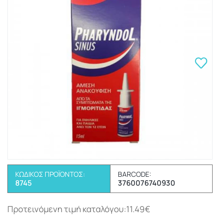
ΚΩΔΙΚΌΣ ΠΡΟΪΌΝΤΟΣ:
BARCODE:
8745
3760076740930
Προτεινόμενη τιμή καταλόγου:11.49€