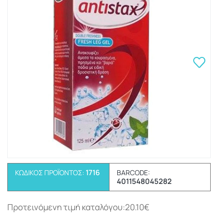
1716
ΚΩΔΙΚΌΣ ΠΡΟΪΌΝΤΟΣ:
BARCODE:
4011548045282
Προτεινόμενη τιμή καταλόγου:20.10€