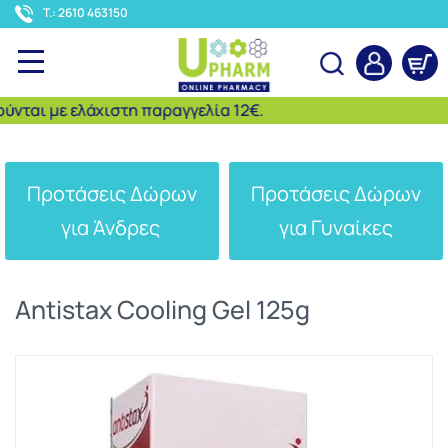
<
T.: 2610 463150
αι με ελάχιστη παραγγελία 12€.
Αναζήτηση
Προτάσεις Δώρων
Προτάσεις Δώρων
για Άνδρες
για Γυναίκες
Antistax Cooling Gel 125g