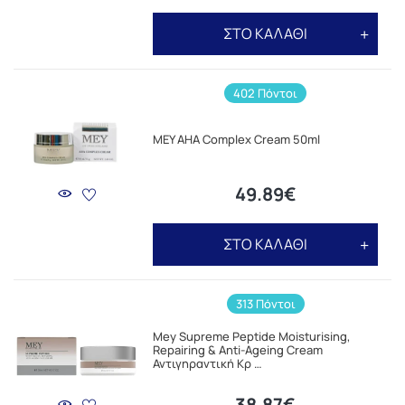
ΣΤΟ ΚΑΛΑΘΙ
402 Πόντοι
MEY AHA Complex Cream 50ml
49.89€
ΣΤΟ ΚΑΛΑΘΙ
313 Πόντοι
Mey Supreme Peptide Moisturising,
Repairing & Anti-Ageing Cream
Αντιγηραντική Κρ …
38.87€