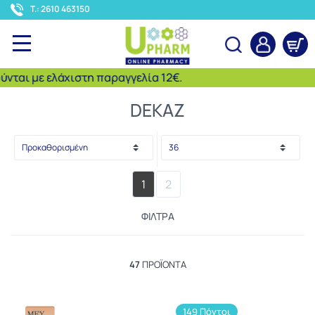
<
T.: 2610 463150
 με ελάχιστη παραγγελία 12€.
Αναζήτηση
DEKAZ
1
2
ΦΊΛΤΡΑ
47
ΠΡΟΪΌΝΤΑ
149 Πόντοι