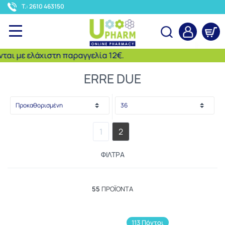
<
T.: 2610 463150
 με ελάχιστη παραγγελία 12€.
Αναζήτηση
ERRE DUE
1
2
ΦΊΛΤΡΑ
55
ΠΡΟΪΌΝΤΑ
113 Πόντοι