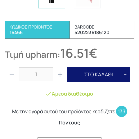
ΚΩΔΙΚΌΣ ΠΡΟΪΌΝΤΟΣ:
BARCODE:
16466
5202236186120
16.51€
Τιμή upharm:
ΣΤΟ ΚΑΛΑΘΙ
Άμεσα διαθέσιμο
Με την αγορά αυτού του προϊόντος κερδίζετε
133
Πόντους