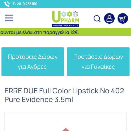
<
T.: 2610 463150
νται με ελάχιστη παραγγελία 12€.
Αναζήτηση
Προτάσεις Δώρων
Προτάσεις Δώρων
για Άνδρες
για Γυναίκες
ERRE DUE Full Color Lipstick No 402
Pure Evidence 3.5ml