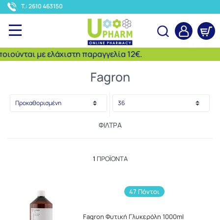
<
T.: 2610 463150
ιούνται με ελάχιστη παραγγελία 12€.
Αναζήτηση
Fagron
ΦΊΛΤΡΑ
1
ΠΡΟΪΌΝΤΑ
47 Πόντοι
Fagron Φυτική Γλυκερόλη 1000ml