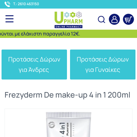
<
T.: 2610 463150
αι με ελάχιστη παραγγελία 12€.
Αναζήτηση
Προτάσεις Δώρων
Προτάσεις Δώρων
για Άνδρες
για Γυναίκες
Frezyderm De make-up 4 in 1 200ml