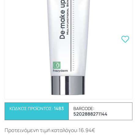
1483
ΚΩΔΙΚΌΣ ΠΡΟΪΌΝΤΟΣ:
BARCODE:
5202888271144
Προτεινόμενη τιμή καταλόγου:16.94€