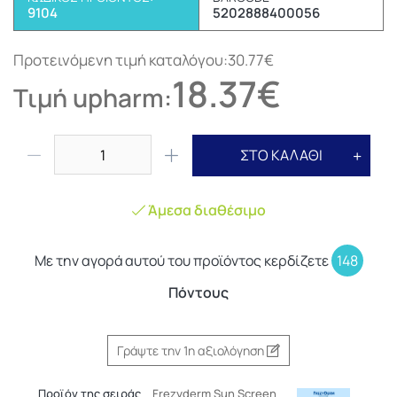
9104
5202888400056
Προτεινόμενη τιμή καταλόγου:30.77€
18.37€
Τιμή upharm:
ΣΤΟ ΚΑΛΑΘΙ
Άμεσα διαθέσιμο
Με την αγορά αυτού του προϊόντος κερδίζετε
148
Πόντους
Γράψτε την 1η αξιολόγηση
Προϊόν της σειράς
Frezyderm Sun Screen