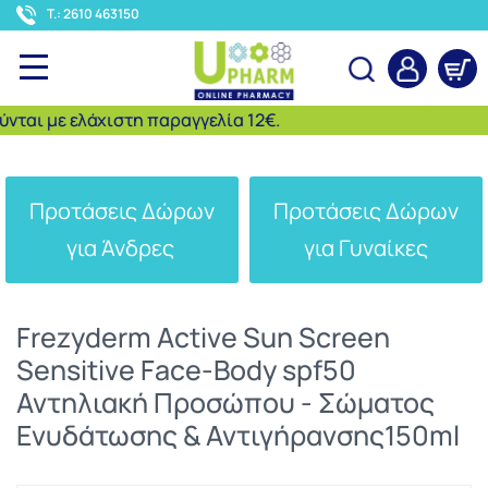
<
T.: 2610 463150
ι με ελάχιστη παραγγελία 12€.
Αναζήτηση
Προτάσεις Δώρων
Προτάσεις Δώρων
για Άνδρες
για Γυναίκες
Frezyderm Active Sun Screen
Sensitive Face-Body spf50
Αντηλιακή Προσώπου - Σώματος
Ενυδάτωσης & Αντιγήρανσης150ml