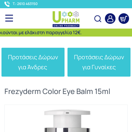
<
T.: 2610 463150
νται με ελάχιστη παραγγελία 12€.
Αναζήτηση
Προτάσεις Δώρων
Προτάσεις Δώρων
για Άνδρες
για Γυναίκες
Frezyderm Color Eye Balm 15ml