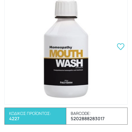
ΚΩΔΙΚΌΣ ΠΡΟΪΌΝΤΟΣ:
BARCODE:
4227
5202888283017