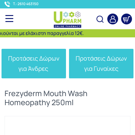
<
T.: 2610 463150
νται με ελάχιστη παραγγελία 12€.
Αναζήτηση
Προτάσεις Δώρων
Προτάσεις Δώρων
για Άνδρες
για Γυναίκες
Frezyderm Mouth Wash
Homeopathy 250ml