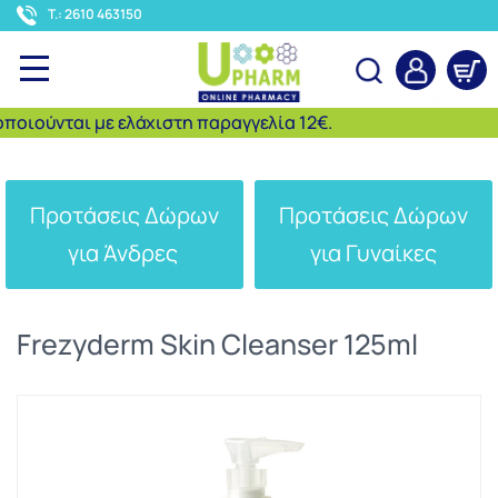
<
T.: 2610 463150
ιούνται με ελάχιστη παραγγελία 12€.
Αναζήτηση
Προτάσεις Δώρων
Προτάσεις Δώρων
για Άνδρες
για Γυναίκες
Frezyderm Skin Cleanser 125ml