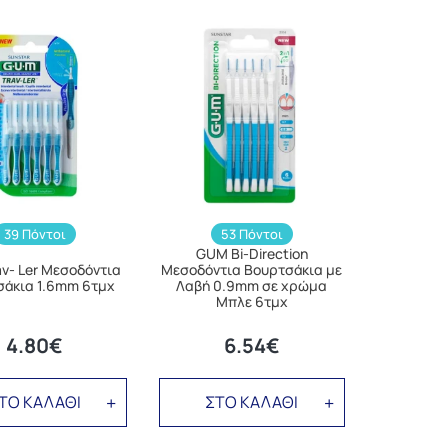
39 Πόντοι
53 Πόντοι
GUM Bi-Direction
v- Ler Μεσοδόντια
Μεσοδόντια Βουρτσάκια με
σάκια 1.6mm 6τμχ
Λαβή 0.9mm σε χρώμα
Μπλε 6τμχ
4.80€
6.54€
ΤΟ ΚΑΛΑΘΙ
ΣΤΟ ΚΑΛΑΘΙ