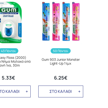
43 Πόντοι
50 Πόντοι
asy Floss (2000)
Gum 903 Junior Monster
ό Νήμα Μαλακό από
Light-Up 1τμχ
ονή Ίνα, 30m
5.33€
6.25€
ΤΟ ΚΑΛΑΘΙ
ΣΤΟ ΚΑΛΑΘΙ