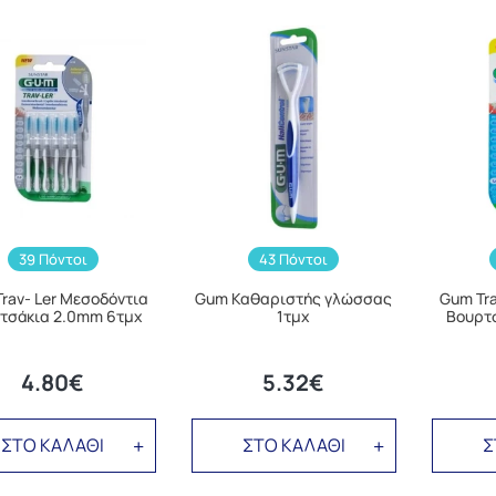
39 Πόντοι
43 Πόντοι
rav- Ler Μεσοδόντια
Gum Καθαριστής γλώσσας
Gum Tra
τσάκια 2.0mm 6τμχ
1τμχ
Βουρτ
4.80€
5.32€
ΣΤΟ ΚΑΛΑΘΙ
ΣΤΟ ΚΑΛΑΘΙ
Σ