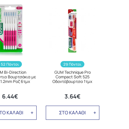
52 Πόντοι
29 Πόντοι
 Bi-Direction
GUM Technique Pro
τια Βουρτσάκια με
Compact Soft 525
 1.2mm Ροζ 6τμχ
Οδοντόβουρτσα 1τμχ
6.44€
3.64€
ΤΟ ΚΑΛΑΘΙ
ΣΤΟ ΚΑΛΑΘΙ