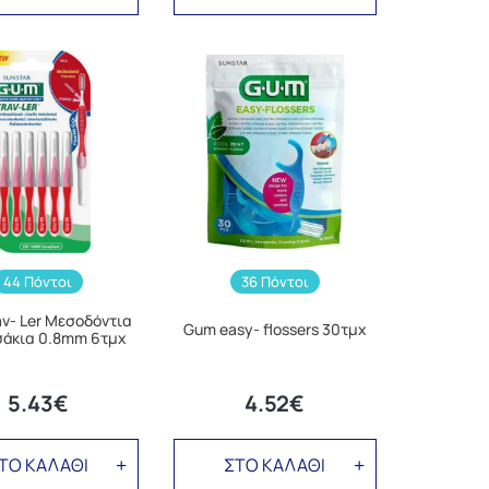
44 Πόντοι
36 Πόντοι
v- Ler Μεσοδόντια
Gum easy- flossers 30τμχ
άκια 0.8mm 6τμχ
5.43€
4.52€
ΤΟ ΚΑΛΑΘΙ
ΣΤΟ ΚΑΛΑΘΙ