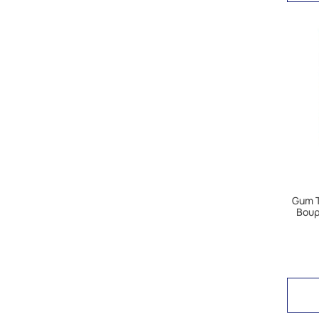
Gum T
Βουρ