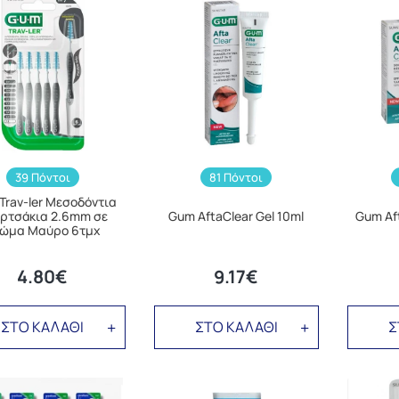
39 Πόντοι
81 Πόντοι
Trav-ler Μεσοδόντια
ρτσάκια 2.6mm σε
Gum AftaClear Gel 10ml
Gum Aft
ώμα Μαύρο 6τμχ
4.80€
9.17€
ΣΤΟ ΚΑΛΑΘΙ
ΣΤΟ ΚΑΛΑΘΙ
Σ