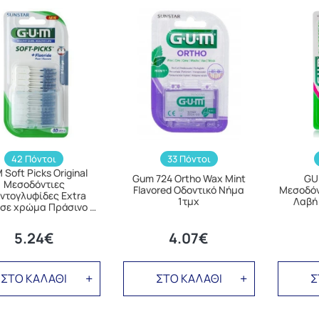
42 Πόντοι
33 Πόντοι
Soft Picks Original
Gum 724 Ortho Wax Mint
GUM
Μεσοδόντιες
Flavored Οδοντικό Νήμα
Μεσοδόν
ντογλυφίδες Extra
1τμχ
Λαβή
 σε χρώμα Πράσινο …
5.24€
4.07€
ΣΤΟ ΚΑΛΑΘΙ
ΣΤΟ ΚΑΛΑΘΙ
Σ