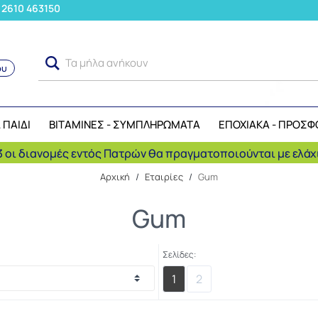
: 2610 463150
Τα μήλα ανήκουν στην ίδια ο
ου
Αναζήτηση
 ΠΑΙΔΙ
ΒΙΤΑΜΙΝΕΣ - ΣΥΜΠΛΗΡΩΜΑΤΑ
ΕΠΟΧΙΑΚΑ - ΠΡΟΣΦ
 οι διανομές εντός Πατρών θα πραγματοποιούνται με ελάχι
Αρχική
/
Εταιρίες
/
Gum
Gum
Σελίδες:
1
2