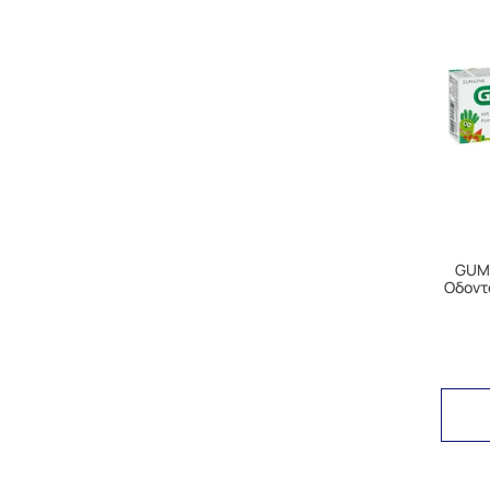
GUM 
Οδοντ