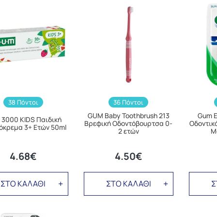
38 Πόντοι
36 Πόντοι
GUM Baby Toothbrush 213
Gum E
3000 KIDS Παιδική
Βρεφική Οδοντόβουρτσα 0-
Οδοντικ
όκρεμα 3+ Ετών 50ml
2 ετών
Μ
4.68€
4.50€
ΣΤΟ ΚΑΛΑΘΙ
ΣΤΟ ΚΑΛΑΘΙ
Σ