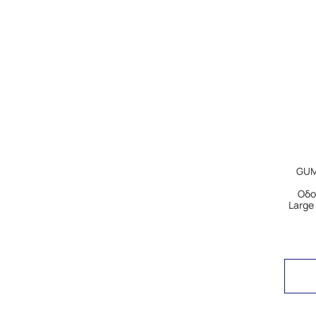
GUM 
Οδο
Large