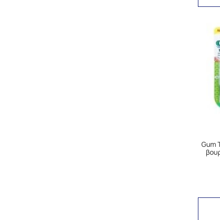
Gum T
βου