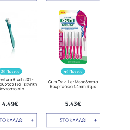
36 Πόντοι
44 Πόντοι
nture Brush 201 -
Gum Trav- Ler Μεσοδόντια
ουρτσα Για Τεχνητή
Βουρτσάκια 1.4mm 6τμχ
δοντοστοιχία
4.49€
5.43€
ΤΟ ΚΑΛΑΘΙ
ΣΤΟ ΚΑΛΑΘΙ