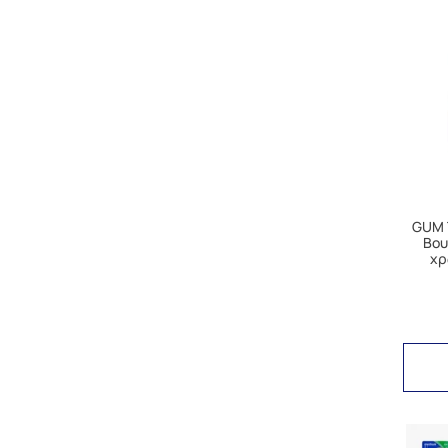
GUM 
Βου
χρ