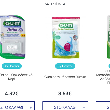
54
ΠΡΟΪΌΝΤΑ
35 Πόντοι
69 Πόντοι
GUM
Ortho - Ορθοδοντικό
Μεσοδόν
Gum easy- flossers 90τμχ
Κερί
Λαβή 
Π
4.32€
8.53€
ΣΤΟ ΚΑΛΑΘΙ
ΣΤΟ ΚΑΛΑΘΙ
Σ