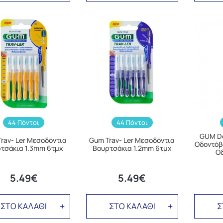
44 Πόντοι
44 Πόντοι
GUM De
rav- Ler Μεσοδόντια
Gum Trav- Ler Μεσοδόντια
Οδοντόβ
τσάκια 1.3mm 6τμχ
Βουρτσάκια 1.2mm 6τμχ
Ο
5.49€
5.49€
ΣΤΟ ΚΑΛΑΘΙ
ΣΤΟ ΚΑΛΑΘΙ
Σ