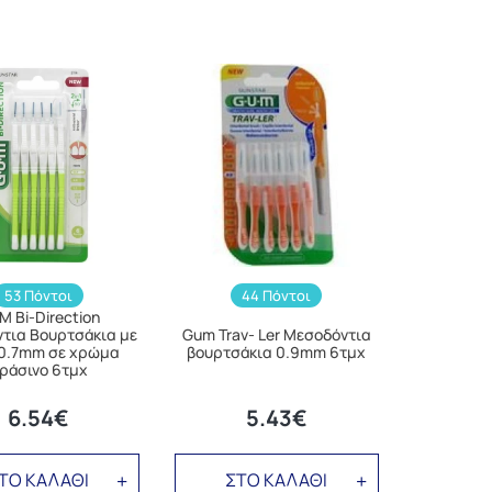
53 Πόντοι
44 Πόντοι
 Bi-Direction
τια Βουρτσάκια με
Gum Trav- Ler Μεσοδόντια
0.7mm σε χρώμα
βουρτσάκια 0.9mm 6τμχ
ράσινο 6τμχ
6.54€
5.43€
ΤΟ ΚΑΛΑΘΙ
ΣΤΟ ΚΑΛΑΘΙ