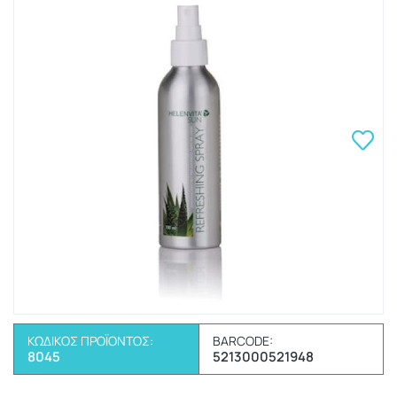
ΚΩΔΙΚΌΣ ΠΡΟΪΌΝΤΟΣ:
BARCODE:
8045
5213000521948