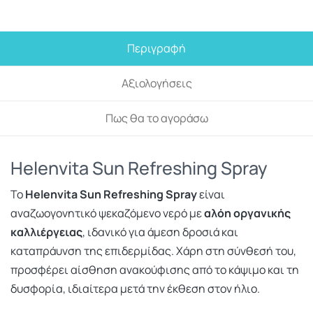
Περιγραφή
Αξιολογήσεις
Πως θα το αγοράσω
Helenvita Sun Refreshing Spray
Το
Helenvita Sun Refreshing Spray
είναι
αναζωογονητικό ψεκαζόμενο νερό με
αλόη οργανικής
καλλιέργειας
, ιδανικό για άμεση δροσιά και
καταπράυνση της επιδερμίδας. Χάρη στη σύνθεσή του,
προσφέρει αίσθηση ανακούφισης από το κάψιμο και τη
δυσφορία, ιδιαίτερα μετά την έκθεση στον ήλιο.