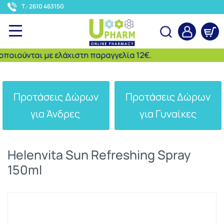
<
T.: 2610 463150
ιούνται με ελάχιστη παραγγελία 12€.
Αναζήτηση
Προτάσεις Δώρων
Προτάσεις Δώρων
για Άνδρες
για Γυναίκες
Helenvita Sun Refreshing Spray
150ml