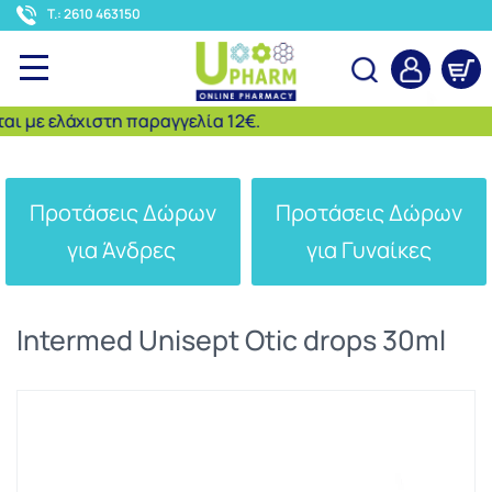
<
T.: 2610 463150
με ελάχιστη παραγγελία 12€.
Αναζήτηση
Προτάσεις Δώρων
Προτάσεις Δώρων
για Άνδρες
για Γυναίκες
Intermed Unisept Otic drops 30ml