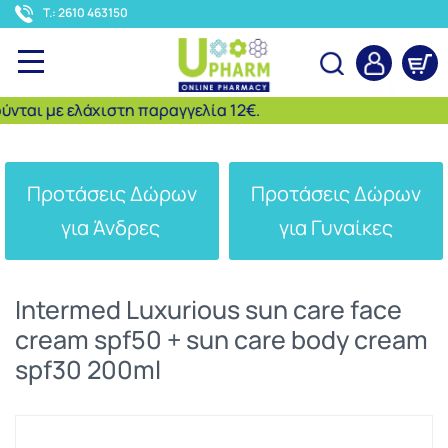
<
T.: 2610 463150
αι με ελάχιστη παραγγελία 12€.
Αναζήτηση
Προτάσεις Δώρων
Προτάσεις Δώρων
για Άνδρες
για Γυναίκες
Intermed Luxurious sun care face
cream spf50 + sun care body cream
spf30 200ml