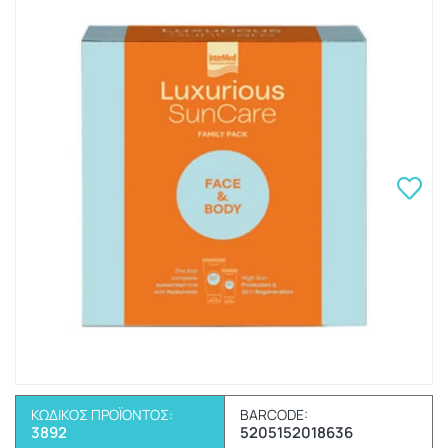
ΚΩΔΙΚΌΣ ΠΡΟΪΌΝΤΟΣ:
BARCODE:
3892
5205152018636