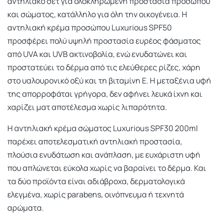
αντηλιακό σετ για ολοκληρωμένη προστασία προσώπου
και σώματος, κατάλληλο για όλη την οικογένεια. Η
αντηλιακή κρέμα προσώπου Luxurious SPF50
προσφέρει πολύ υψηλή προστασία ευρέος φάσματος
από UVA και UVB ακτινοβολία, ενώ ενυδατώνει και
προστατεύει το δέρμα από τις ελεύθερες ρίζες, χάρη
στο υαλουρονικό οξύ και τη βιταμίνη Ε. Η μεταξένια υφή
της απορροφάται γρήγορα, δεν αφήνει λευκά ίχνη και
χαρίζει ματ αποτέλεσμα χωρίς λιπαρότητα.
Η αντηλιακή κρέμα σώματος Luxurious SPF30 200ml
παρέχει αποτελεσματική αντηλιακή προστασία,
πλούσια ενυδάτωση και ανάπλαση, με ευχάριστη υφή
που απλώνεται εύκολα χωρίς να βαραίνει το δέρμα. Και
τα δύο προϊόντα είναι αδιάβροχα, δερματολογικά
ελεγμένα, χωρίς parabens, οινόπνευμα ή τεχνητά
αρώματα.