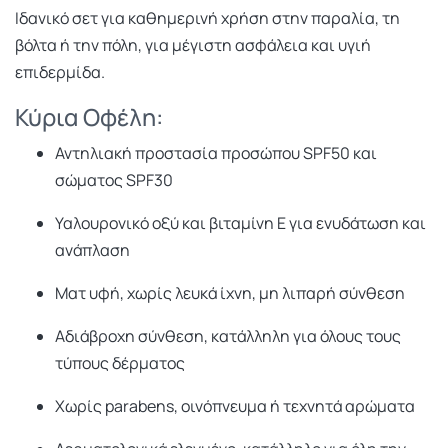
Ιδανικό σετ για καθημερινή χρήση στην παραλία, τη
βόλτα ή την πόλη, για μέγιστη ασφάλεια και υγιή
επιδερμίδα.
Κύρια Οφέλη:
Αντηλιακή προστασία προσώπου SPF50 και
σώματος SPF30
Υαλουρονικό οξύ και βιταμίνη Ε για ενυδάτωση και
ανάπλαση
Ματ υφή, χωρίς λευκά ίχνη, μη λιπαρή σύνθεση
Αδιάβροχη σύνθεση, κατάλληλη για όλους τους
τύπους δέρματος
Χωρίς parabens, οινόπνευμα ή τεχνητά αρώματα