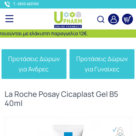
<
T.: 2610 463150
ύνται με ελάχιστη παραγγελία 12€.
Αναζήτηση
Προτάσεις Δώρων
Προτάσεις Δώρων
για Άνδρες
για Γυναίκες
La Roche Posay Cicaplast Gel B5
40ml