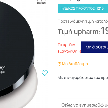
1216
ΚΩΔΙΚΌΣ ΠΡΟΪΌΝΤΟΣ:
Προτεινόμενη τιμή καταλ
1
Τιμή upharm:
Το προϊόν
Μη διαθέσι
εξαντλήθηκε
Μη διαθέσιμο
Με την αγορά αυτού του προ
Θέλω να ενημερωθώ μό