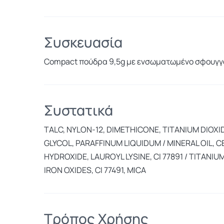
Συσκευασία
Compact πούδρα 9,5g με ενσωματωμένο σφουγγα
Συστατικά
TALC, NYLON-12, DIMETHICONE, TITANIUM DIOXI
GLYCOL, PARAFFINUM LIQUIDUM / MINERAL OIL
HYDROXIDE, LAUROYL LYSINE, CI 77891 / TITANIUM D
IRON OXIDES, CI 77491, MICA
Τρόπος Χρήσης