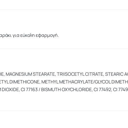
ράκι για εύκολη εφαρμογή.
DE, MAGNESIUM STEARATE, TRIISOCETYL CITRATE, STEARIC A
, CETYL DIMETHICONE, METHYL METHACRYLATE/GLYCOL DIM
IOXIDE, CI 77163 / BISMUTH OXYCHLORIDE, CI 77492, CI 77499 /