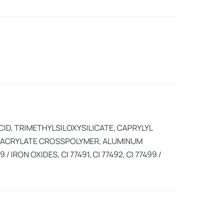
CID, TRIMETHYLSILOXYSILICATE, CAPRYLYL
ETHACRYLATE CROSSPOLYMER, ALUMINUM
 IRON OXIDES, CI 77491, CI 77492, CI 77499 /