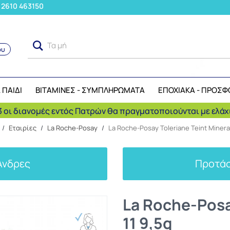
: 2610 463150
Τα μήλα ανήκου
ου
Αναζήτηση
 ΠΑΙΔΙ
ΒΙΤΑΜΙΝΕΣ - ΣΥΜΠΛΗΡΩΜΑΤΑ
ΕΠΟΧΙΑΚΑ - ΠΡΟΣΦ
 οι διανομές εντός Πατρών θα πραγματοποιούνται με ελάχι
/
Εταιρίες
/
La Roche-Posay
/
La Roche-Posay Toleriane Teint Mineral
Άνδρες
Προτάσ
La Roche-Posay
11 9,5g