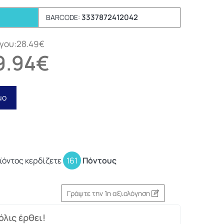
3337872412042
BARCODE:
όγου:28.49€
9.94€
μο
ϊόντος κερδίζετε
161
Πόντους
Γράψτε την 1η αξιολόγηση
λις έρθει!