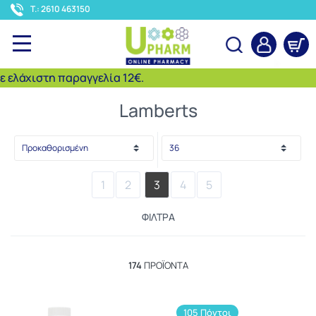
<
T.: 2610 463150
ιστη παραγγελία 12€.
Αναζήτηση
Lamberts
1
2
3
4
5
ΦΊΛΤΡΑ
174
ΠΡΟΪΌΝΤΑ
105 Πόντοι