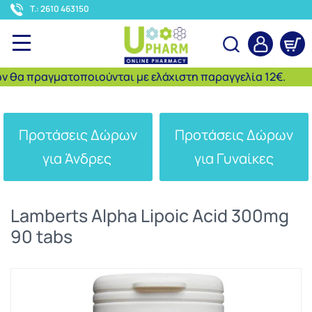
<
T.: 2610 463150
α πραγματοποιούνται με ελάχιστη παραγγελία 12€.
Αναζήτηση
Προτάσεις Δώρων
Προτάσεις Δώρων
για Άνδρες
για Γυναίκες
Lamberts Alpha Lipoic Acid 300mg
90 tabs