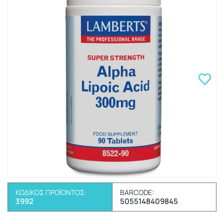
ΚΩΔΙΚΌΣ ΠΡΟΪΌΝΤΟΣ:
BARCODE:
3992
5055148409845