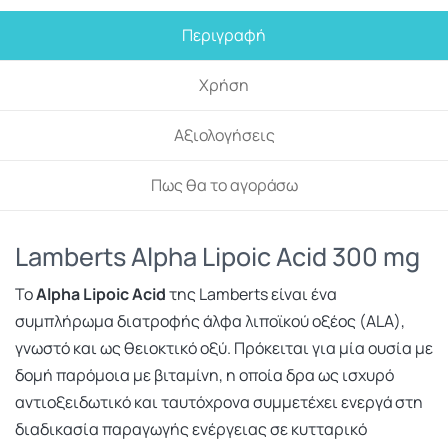
Περιγραφή
Χρήση
Αξιολογήσεις
Πως θα το αγοράσω
Lamberts Alpha Lipoic Acid 300 mg
Το
Alpha Lipoic Acid
της
Lamberts
είναι ένα
συμπλήρωμα διατροφής άλφα λιποϊκού οξέος (ALA),
γνωστό και ως θειοκτικό οξύ. Πρόκειται για μία ουσία με
δομή παρόμοια με βιταμίνη, η οποία δρα ως ισχυρό
αντιοξειδωτικό και ταυτόχρονα συμμετέχει ενεργά στη
διαδικασία παραγωγής ενέργειας σε κυτταρικό