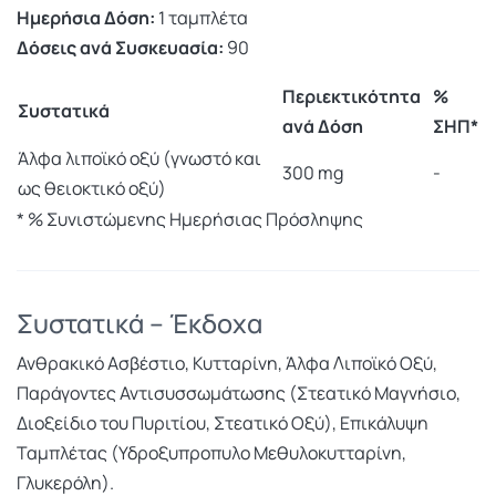
Ημερήσια Δόση:
1 ταμπλέτα
Δόσεις ανά Συσκευασία:
90
Περιεκτικότητα
%
Συστατικά
ανά Δόση
ΣΗΠ*
Άλφα λιποϊκό οξύ (γνωστό και
300 mg
-
ως θειοκτικό οξύ)
* % Συνιστώμενης Ημερήσιας Πρόσληψης
Συστατικά – Έκδοχα
Ανθρακικό Ασβέστιο, Κυτταρίνη, Άλφα Λιποϊκό Οξύ,
Παράγοντες Αντισυσσωμάτωσης (Στεατικό Μαγνήσιο,
Διοξείδιο του Πυριτίου, Στεατικό Οξύ), Επικάλυψη
Ταμπλέτας (Υδροξυπροπυλο Μεθυλοκυτταρίνη,
Γλυκερόλη).