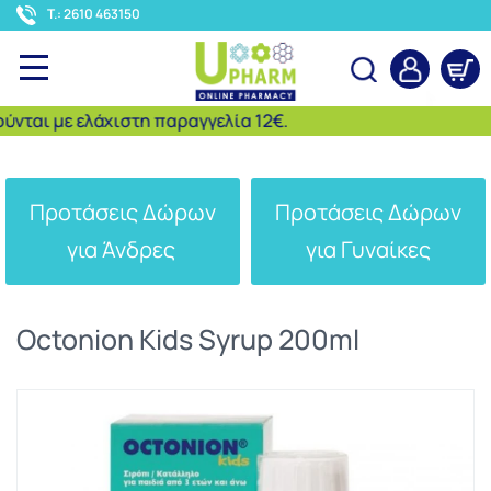
<
T.: 2610 463150
αι με ελάχιστη παραγγελία 12€.
Αναζήτηση
Προτάσεις Δώρων
Προτάσεις Δώρων
για Άνδρες
για Γυναίκες
Octonion Kids Syrup 200ml