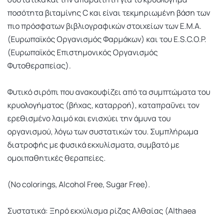
ποσότητα βιταμίνης C και είναι τεκμηριωμένη βάση των
πιο πρόσφατων βιβλιογραφικών στοιχείων των Ε.Μ.Α.
(Ευρωπαϊκός Οργανισμός Φαρμάκων) και του E.S.C.O.P.
(Ευρωπαϊκός Επιστημονικός Οργανισμός
Φυτοθεραπείας).
Φυτικό σιρόπι που ανακουφίζει από τα συμπτώματα του
κρυολογήματος (βήχας, καταρροή), καταπραΰνει τον
ερεθισμένο λαιμό και ενισχύει την άμυνα του
οργανισμού, λόγω των συστατικών του. Συμπλήρωμα
διατροφής με φυσικά εκχυλίσματα, συμβατό με
ομοιπαθητικές θεραπείες.
(No colorings, Alcohol Free, Sugar Free).
Συστατικά: Ξηρό εκχύλισμα ρίζας Αλθαίας (Althaea