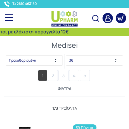
<
T.: 2610 463150
 ελάχιστη παραγγελία 12€.
Αναζήτηση
Medisei
1
2
3
4
5
ΦΊΛΤΡΑ
173
ΠΡΟΪΌΝΤΑ
39 Πόντοι