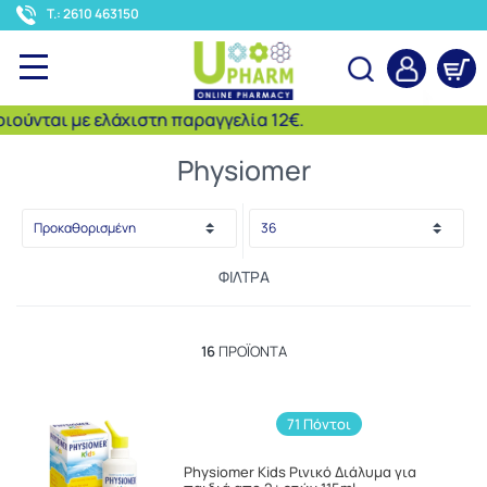
<
T.: 2610 463150
νται με ελάχιστη παραγγελία 12€.
Αναζήτηση
Physiomer
ΦΊΛΤΡΑ
16
ΠΡΟΪΌΝΤΑ
71 Πόντοι
Physiomer Kids Ρινικό Διάλυμα για