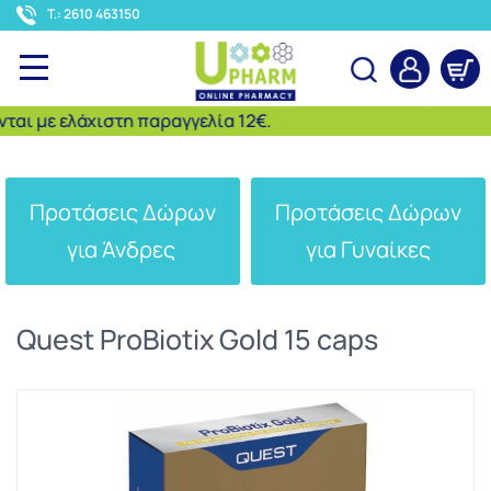
<
T.: 2610 463150
 με ελάχιστη παραγγελία 12€.
Αναζήτηση
Προτάσεις Δώρων
Προτάσεις Δώρων
για Άνδρες
για Γυναίκες
Quest ProBiotix Gold 15 caps