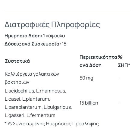
Διατροφικές Πληροφορίες
Ημερήσια Δόση:
1 κάψουλα
Δόσεις ανά Συσκευασία:
15
Περιεκτικότητα
%
Συστατικά
ανά Δόση
ΣΗΠ*
Καλλιέργεια γαλακτικών
50 mg
-
βακτηρίων
L.acidophilus, L.rhamnosus,
L.casei, L.plantarum,
15 billion
-
L.paraplantarum, L.bulgaricus,
L.gasseri, L.fermentum
* % Συνιστώμενης Ημερήσιας Πρόσληψης