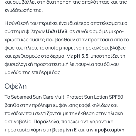
και συμβάλλει στη διατήρηση της απαλότητας και της
ενυδάτωσής της.
Η σύνθεσή του περιέχει ένα ιδιαίτερα αποτελεσματικό
σύστημα φίλτρων
UVA/UVB
, σε συνδυασμό με μικρο-
χρωστικές ουσίες που βοηθούν στην προστασία από το
φως του ήλιου, το οποίο μπορεί να προκαλέσει βλάβες
και ερεθισμούς στο δέρμα. Με
pH 5.5
, υποστηρίζει τη
φυσιολογική προστατευτική λειτουργία του όξινου
μανδύα της επιδερμίδας.
Οφέλη
Το Sebamed Sun Care Multi Protect Sun Lotion SPF50
βοηθά στην πρόληψη εμφάνισης καφέ κηλίδων και
πανάδων που σχετίζονται με την έκθεση στην ηλιακή
ακτινοβολία. Παράλληλα, παρέχει αντιγηραντική
προστασία χάρη στη
βιταμίνη Ε
και την
προβιταμίνη