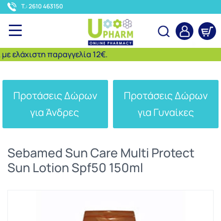
<
T.: 2610 463150
 ελάχιστη παραγγελία 12€.
Αναζήτηση
Προτάσεις Δώρων
Προτάσεις Δώρων
για Άνδρες
για Γυναίκες
Sebamed Sun Care Multi Protect
Sun Lotion Spf50 150ml