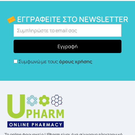
ΕΓΓΡΑΦΕΊΤΕ ΣΤΟ NEWSLETTER
Συμφωνώ με τους
όρους χρήσης
To online φαρμακείο UPharm είναι ένα σύγχρονο ηλεκτρονικό