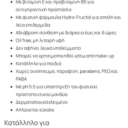
Με βιταμίνη Ε και προβιταμίνη Β5 για
αντιγηραντική προστασία
Με φυσική φόρμουλα Hydro-Fructol για απαλή και
λεία επιδερμίδα
Αδιάβροχη σύνθεση με διάρκεια έως και 6 ώρες
Oil free, μη λιπαρή υφή
Δεν αφήνει λευκά υπολείμματα
Μπορεί να χρησιμοποιηθεί κάτω από make-up
Κατάλληλο για παιδιά
Χωρίς οινόπνευμα, παραφίνη, parabens, PEG και
PABA
Με pH 5.5 για υποστήριξη του φυσικού
προστατευτικού μανδύα
Δερματολογικά ελεγμένο
Απλώνεται εύκολα
Κατάλληλο για