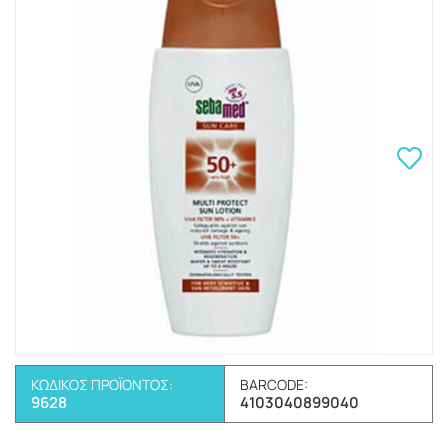
ΚΩΔΙΚΌΣ ΠΡΟΪΌΝΤΟΣ:
BARCODE:
9628
4103040899040