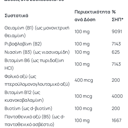
Περιεκτικότητα
%
Συστατικά
ανά Δόση
ΣΗΠ*
Θειαμίνη (Β1) (ως μονονιτρική
100 mg
9091
θειαμίνη)
Ριβοφλαβίνη (Β2)
100 mg
7143
Νιασίνη (Β3) (ως νιασιναμίδη)
100 mg
625
Βιταμίνη Β6 (ως πυριδοξίνη
100 mg
7143
HCl)
Φολικό οξύ (ως
400 mcg
200
πτεροϋλομονογλουταμικό οξύ)
Βιταμίνη Β12 (ως
100 mcg
4000
κυανοκοβαλαμίνη)
Βιοτίνη (ως d-βιοτίνη)
100 mcg
200
Παντοθενικό οξύ (Β5) (ως d-
100 mg
1667
παντοθενικό ασβέστιο)