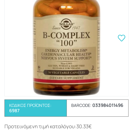
033984011496
ΚΩΔΙΚΌΣ ΠΡΟΪΌΝΤΟΣ:
BARCODE:
6987
Προτεινόμενη τιμή καταλόγου:30.33€