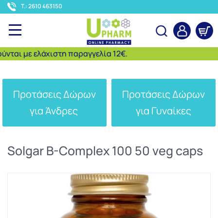
<
T.: 2610 463150
ι με ελάχιστη παραγγελία 12€.
Αναζήτηση
Προτάσεις Δώρων
Προτάσεις Δώρων
για Άνδρες
για Γυναίκες
Solgar B-Complex 100 50 veg caps