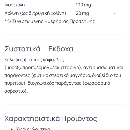
Ινοσιτόλη
100 mg
-
Χολίνη (ως διτρυγική χολίνη)
20 mg
-
* % Συνιστώμενης Ημερήσιας Πρόσληψης
Συστατικά – Έκδοχα
Κέλυφος φυτικής κάψουλας
(υδροξυπροπυλομεθυλοκυτταρίνη), αντισυσσωματικοί
παράγοντες (φυτικό στεατικό μαγνήσιο, διοξείδιο του
πυριτίου), διογκωτικός παράγοντας (φωσφορικό
ασβέστιο).
Χαρακτηριστικά Προϊόντος
Χωρίς γλουτένη