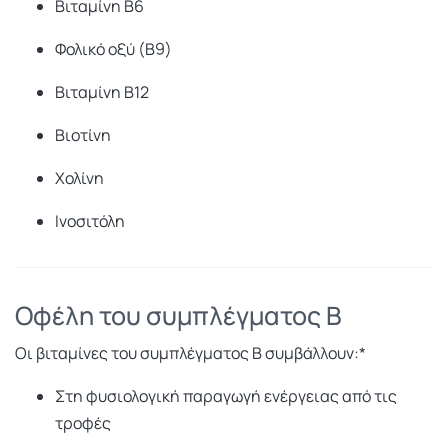
Βιταμίνη Β6
Φολικό οξύ (Β9)
Βιταμίνη Β12
Βιοτίνη
Χολίνη
Ινοσιτόλη
Οφέλη του συμπλέγματος Β
Οι βιταμίνες του συμπλέγματος Β συμβάλλουν:*
Στη φυσιολογική παραγωγή ενέργειας από τις
τροφές