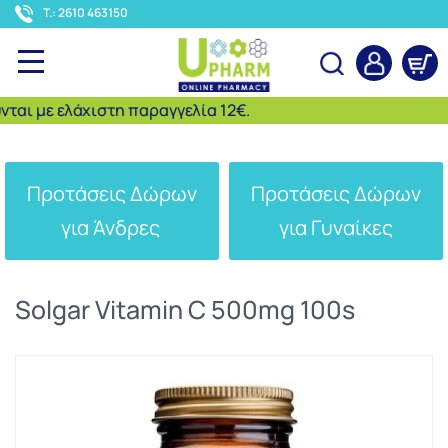
<
T.: 2610 463150
 με ελάχιστη παραγγελία 12€.
Αναζήτηση
Προτάσεις Δώρων
Προτάσεις Δώρων
για Άνδρες
για Γυναίκες
Solgar Vitamin C 500mg 100s