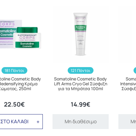
181 Πόντοι
121 Πόντοι
oline Cosmetic Body
Somatoline Cosmetic Body
Soma
 Redensifying Κρέμα
Lift Arms Cryo Gel Σύσφιξη
Intensiv
Σώματος, 250ml
για τα Μπράτσα 100ml
Σύσφιξ
22.50€
14.99€
ΣΤΟ ΚΑΛΑΘΙ
Μη διαθέσιμο
Μη