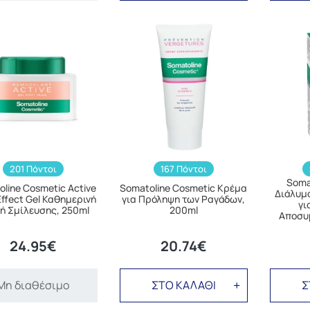
201 Πόντοι
167 Πόντοι
Soma
line Cosmetic Active
Somatoline Cosmetic Κρέμα
Διάλυμ
Effect Gel Καθημερινή
για Πρόληψη των Ραγάδων,
γι
ή Σμίλευσης, 250ml
200ml
Αποσυ
24.95€
20.74€
Μη διαθέσιμο
ΣΤΟ ΚΑΛΑΘΙ
Σ