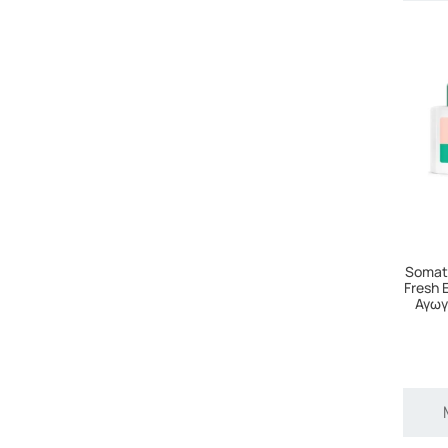
Somato
Fresh 
Αγωγ