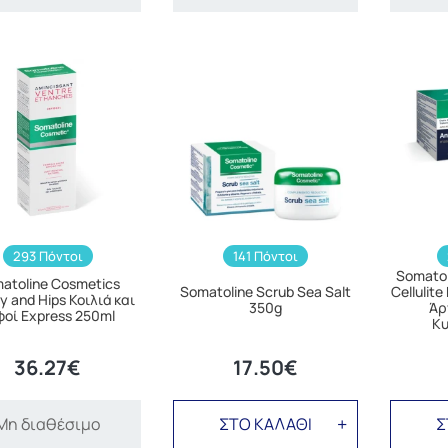
293 Πόντοι
141 Πόντοι
Somatol
atoline Cosmetics
Somatoline Scrub Sea Salt
Cellulit
 and Hips Κοιλιά και
350g
Άρ
φοί Express 250ml
Κυ
36.27€
17.50€
Μη διαθέσιμο
ΣΤΟ ΚΑΛΑΘΙ
Σ