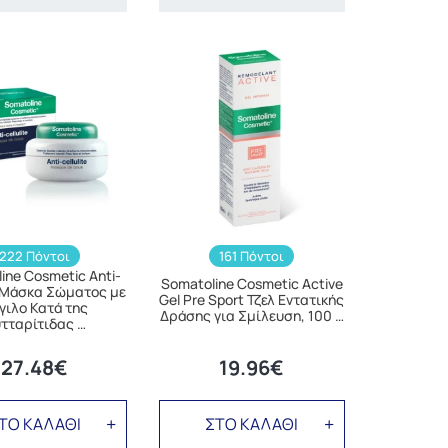
222 Πόντοι
161 Πόντοι
ine Cosmetic Anti-
Somatoline Cosmetic Active
e Μάσκα Σώματος με
Gel Pre Sport Τζελ Εντατικής
γιλο Κατά της
Δράσης για Σμίλευση, 100 …
τταρίτιδας …
27.48€
19.96€
ΤΟ ΚΑΛΑΘΙ
ΣΤΟ ΚΑΛΑΘΙ