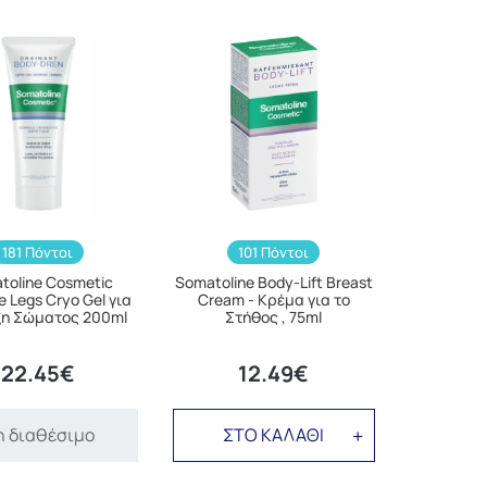
181 Πόντοι
101 Πόντοι
toline Cosmetic
Somatoline Body-Lift Breast
e Legs Cryo Gel για
Cream - Κρέμα για το
η Σώματος 200ml
Στήθος , 75ml
22.45€
12.49€
 διαθέσιμο
ΣΤΟ ΚΑΛΑΘΙ