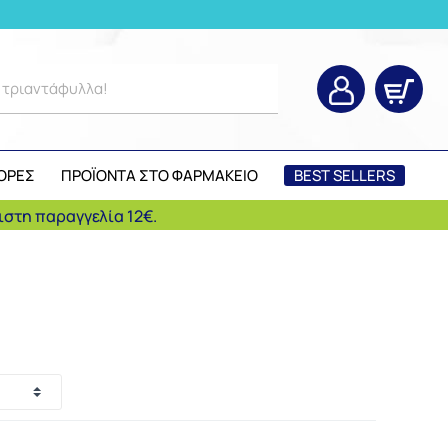
α τριαντάφυλλα!
ΟΡΕΣ
ΠΡΟΪΟΝΤΑ ΣΤΟ ΦΑΡΜΑΚΕΙΟ
BEST SELLERS
στη παραγγελία 12€.