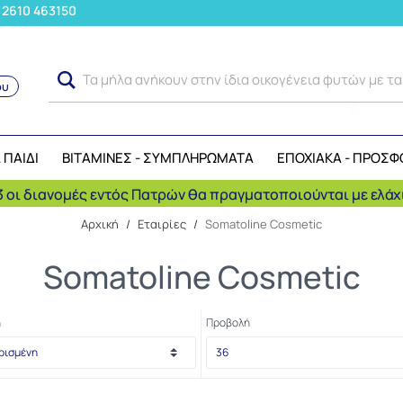
: 2610 463150
Τα μήλα ανήκουν στην ίδια οικογένεια φυτών με τ
ου
Αναζήτηση
 ΠΑΙΔΙ
ΒΙΤΑΜΙΝΕΣ - ΣΥΜΠΛΗΡΩΜΑΤΑ
ΕΠΟΧΙΑΚΑ - ΠΡΟΣΦ
 οι διανομές εντός Πατρών θα πραγματοποιούνται με ελάχι
Αρχική
/
Εταιρίες
/
Somatoline Cosmetic
Somatoline Cosmetic
η
Προβολή