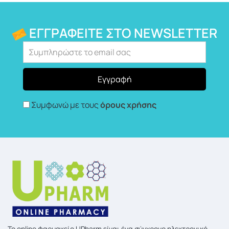
ΕΓΓΡΑΦΕΊΤΕ ΣΤΟ NEWSLETTER
Συμφωνώ με τους
όρους χρήσης
To online φαρμακείο UPharm είναι ένα σύγχρονο ηλεκτρονικό