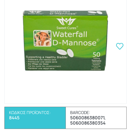
ΚΩΔΙΚΌΣ ΠΡΟΪΌΝΤΟΣ:
BARCODE:
8445
5060086380071,
5060086380354