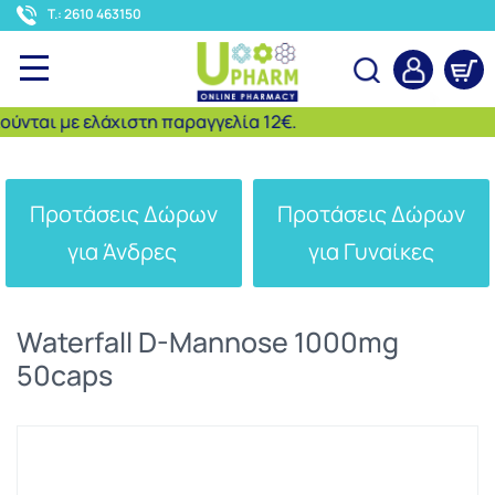
<
T.: 2610 463150
αι με ελάχιστη παραγγελία 12€.
Αναζήτηση
Προτάσεις Δώρων
Προτάσεις Δώρων
για Άνδρες
για Γυναίκες
Waterfall D-Mannose 1000mg
50caps