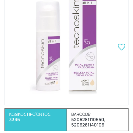
ΚΩΔΙΚΌΣ ΠΡΟΪΌΝΤΟΣ:
BARCODE:
3336
5206281110550,
5206281140106