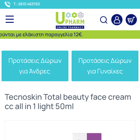
<
T.: 2610 463150
ται με ελάχιστη παραγγελία 12€.
Αναζήτηση
Προτάσεις Δώρων
Προτάσεις Δώρων
για Άνδρες
για Γυναίκες
Tecnoskin Total beauty face cream
cc all in 1 light 50ml