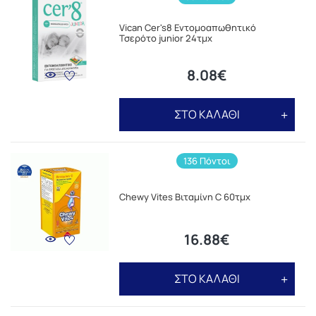
Vican Cer's8 Εντομοαπωθητικό
Τσερότο junior 24τμχ
8.08€
ΣΤΟ ΚΑΛΑΘΙ
136 Πόντοι
Chewy Vites Βιταμίνη C 60τμχ
16.88€
ΣΤΟ ΚΑΛΑΘΙ