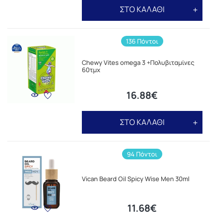
ΣΤΟ ΚΑΛΑΘΙ
136 Πόντοι
Chewy Vites omega 3 +Πολυβιταμίνες
60τμχ
16.88€
ΣΤΟ ΚΑΛΑΘΙ
94 Πόντοι
Vican Beard Oil Spicy Wise Men 30ml
11.68€