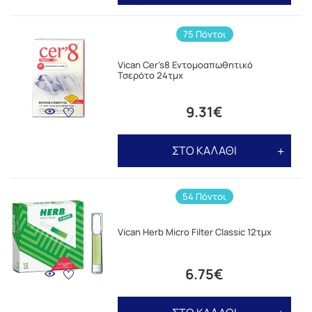
75 Πόντοι
Vican Cer's8 Εντομοαπωθητικό
Τσερότο 24τμχ
9.31€
ΣΤΟ ΚΑΛΑΘΙ
54 Πόντοι
Vican Herb Micro Filter Classic 12τμχ
6.75€