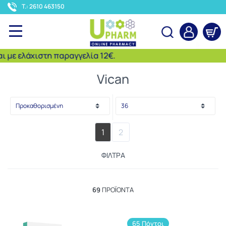
<
T.: 2610 463150
ελάχιστη παραγγελία 12€.
Αναζήτηση
Vican
1
2
ΦΊΛΤΡΑ
69
ΠΡΟΪΌΝΤΑ
65 Πόντοι