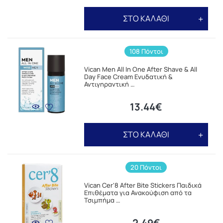
ΣΤΟ ΚΑΛΑΘΙ
108 Πόντοι
Vican Men All In One After Shave & All
Day Face Cream Ενυδατική &
Αντιγηραντική …
13.44€
ΣΤΟ ΚΑΛΑΘΙ
20 Πόντοι
Vican Cer'8 After Bite Stickers Παιδικά
Επιθέματα για Ανακούφιση από τα
Τσιμπήμα …
2.49€