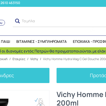
: 2610 463150
Τα μήλα ανήκου
ου
Αναζήτηση
 ΠΑΙΔΙ
ΒΙΤΑΜΙΝΕΣ - ΣΥΜΠΛΗΡΩΜΑΤΑ
ΕΠΟΧΙΑΚΑ - ΠΡΟΣΦ
 οι διανομές εντός Πατρών θα πραγματοποιούνται με ελάχι
ρχική
/
Εταιρίες
/
Vichy
/
Vichy Homme Hydra Mag C Gel Douche 200
Άνδρες
Προτάσ
Vichy Homme 
200ml