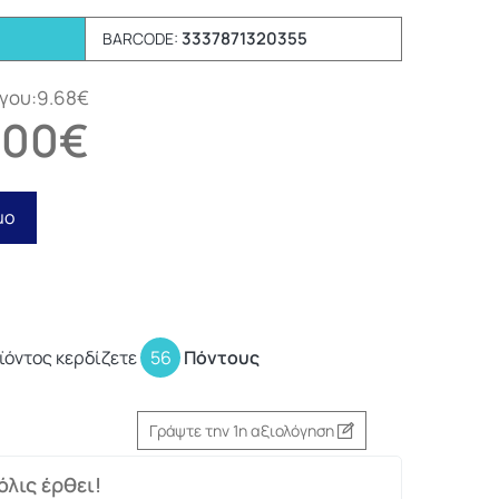
3337871320355
BARCODE:
όγου:9.68€
.00€
μο
ϊόντος κερδίζετε
56
Πόντους
Γράψτε την 1η αξιολόγηση
λις έρθει!