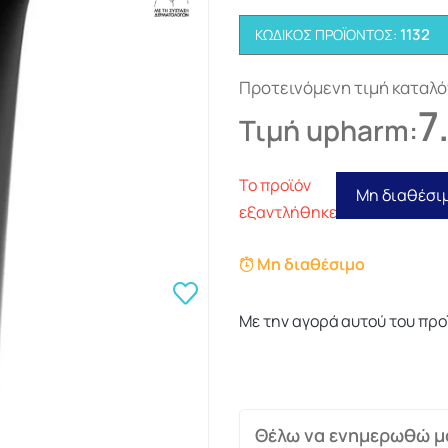
1132
ΚΩΔΙΚΌΣ ΠΡΟΪΌΝΤΟΣ:
Προτεινόμενη τιμή καταλ
7
Τιμή upharm:
Το προϊόν
Μη διαθέσι
εξαντλήθηκε
Μη διαθέσιμο
Με την αγορά αυτού του προ
Θέλω να ενημερωθώ μό