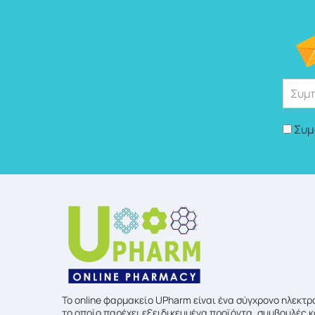
Συμ
To online φαρμακείο UPharm είναι ένα σύγχρονο ηλεκτ
το οποίο παρέχει εξειδικευμένα προϊόντα, συμβουλές κ