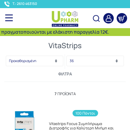
<
T.: 2610 463150
ραγματοποιούνται με ελάχιστη παραγγελία 12€.
Αναζήτηση
VitaStrips
ΦΊΛΤΡΑ
7
ΠΡΟΪΌΝΤΑ
100 Πόντοι
Vitastrips Focus Συμπλήρωμα
Διατροφής για Καλύτερη Μνήμη και