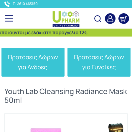
<
T.: 2610 463150
ιούνται με ελάχιστη παραγγελία 12€.
Αναζήτηση
Προτάσεις Δώρων
Προτάσεις Δώρων
για Άνδρες
για Γυναίκες
Youth Lab Cleansing Radiance Mask
50ml