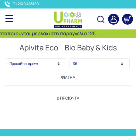
<
T.: 2610 463150
οποιούνται με ελάχιστη παραγγελία 12€.
Αναζήτηση
Apivita Eco - Bio Baby & Kids
ΦΊΛΤΡΑ
0
ΠΡΟΪΌΝΤΑ