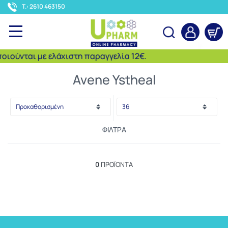
<
T.: 2610 463150
ούνται με ελάχιστη παραγγελία 12€.
Αναζήτηση
Avene Ystheal
ΦΊΛΤΡΑ
0
ΠΡΟΪΌΝΤΑ