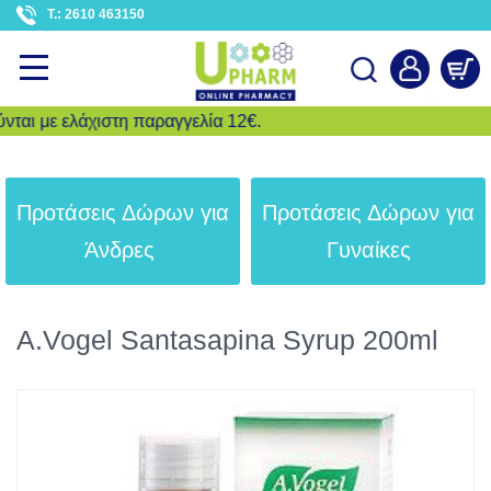
<
T.: 2610 463150
 με ελάχιστη παραγγελία 12€.
Αναζήτηση
Προτάσεις Δώρων για
Προτάσεις Δώρων για
Άνδρες
Γυναίκες
A.Vogel Santasapina Syrup 200ml