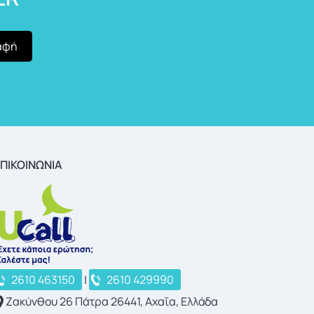
ΠΙΚΟΙΝΩΝΙΑ
2610 463150
|
2610 429990
Ζακύνθου 26 Πάτρα 26441, Αχαΐα, Ελλάδα