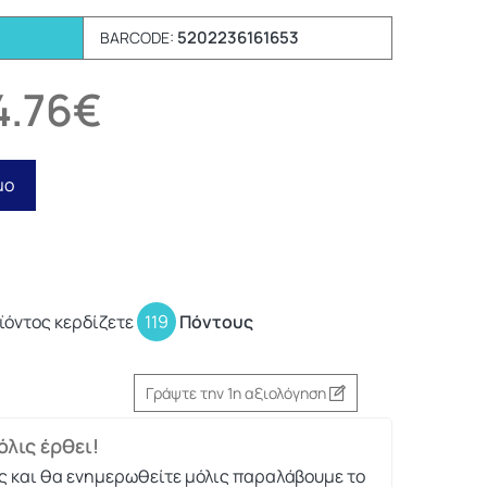
5202236161653
BARCODE:
4.76€
μο
ϊόντος κερδίζετε
119
Πόντους
Γράψτε την 1η αξιολόγηση
λις έρθει!
ς και θα ενημερωθείτε μόλις παραλάβουμε το