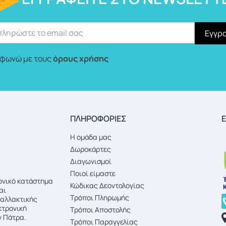
φωνώ με τους
όρους χρήσης
ΠΛΗΡΟΦΟΡΙΕΣ
Ε
Η ομάδα μας
Δωροκάρτες
Διαγωνισμοί
Ποιοί είμαστε
ρονικό κατάστημα
Κώδικας Δεοντολογίας
αι
Τρόποι Πληρωμής
ναλλακτικής
κτρονική
Τρόποι Αποστολής
 Πάτρα.
Τρόποι Παραγγελίας