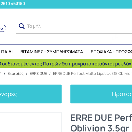
: 2610 463150
Τα μήλα ανήκ
ου
Αναζήτηση
 ΠΑΙΔΙ
ΒΙΤΑΜΙΝΕΣ - ΣΥΜΠΛΗΡΩΜΑΤΑ
ΕΠΟΧΙΑΚΑ - ΠΡΟΣΦ
 οι διανομές εντός Πατρών θα πραγματοποιούνται με ελάχι
ή
/
Εταιρίες
/
ERRE DUE
/
ERRE DUE Perfect Matte Lipstick 818 Oblivio
Άνδρες
Προτάσ
ERRE DUE Perfe
Oblivion 3.5gr