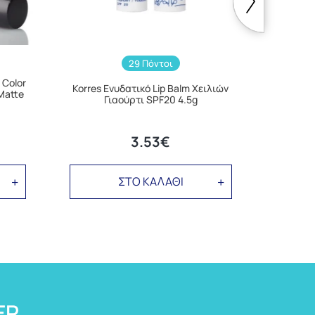
29 Πόντοι
 Color
Korr
Korres Ενυδατικό Lip Balm Χειλιών
Matte
Shimm
Γιαούρτι SPF20 4.5g
Χ
3.53€
ΣΤΟ ΚΑΛΑΘΙ
ER