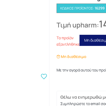
16299
ΚΩΔΙΚΌΣ ΠΡΟΪΌΝΤΟΣ:
1
Τιμή upharm:
Το προϊόν
Μη διαθέσι
εξαντλήθηκε
Μη διαθέσιμο
Με την αγορά αυτού του προ
Θέλω να ενημερωθώ μό
Συμπληρώστε το email σα